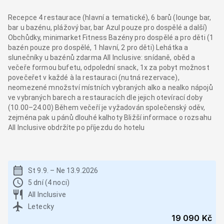
Recepce 4 restaurace (hlavní a tematické), 6 barů (lounge bar,
bar u bazénu, plážový bar, bar Azul pouze pro dospělé a další)
Obchůdky, minimarket Fitness Bazény pro dospělé a pro děti (1
bazén pouze pro dospělé, 1 hlavní, 2 pro děti) Lehátka a
slunečníky u bazénů zdarma All Inclusive: snídaně, oběd a
večeře formou bufetu, odpolední snack, 1x za pobyt možnost
povečeřet v každé à la restauraci (nutná rezervace),
neomezené množství místních vybraných alko a nealko nápojů
ve vybraných barech a restauracích dle jejich otevírací doby
(10.00–24.00) Během večeří je vyžadován společenský oděv,
zejména pak u pánů dlouhé kalhoty Bližší informace o rozsahu
All Inclusive obdržíte po příjezdu do hotelu
St 9.9.
–
Ne 13.9.2026
5 dní (4 noci)
All Inclusive
Letecky
19 090 Kč