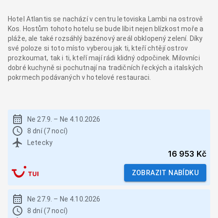
Hotel Atlantis se nachází v centru letoviska Lambi na ostrově
Kos. Hostům tohoto hotelu se bude líbit nejen blízkost moře a
pláže, ale také rozsáhlý bazénový areál obklopený zelení. Díky
své poloze si toto místo vyberou jak ti, kteří chtějí ostrov
prozkoumat, tak i ti, kteří mají rádi klidný odpočinek. Milovníci
dobré kuchyně si pochutnají na tradičních řeckých a italských
pokrmech podávaných v hotelové restauraci.
Ne 27.9.
–
Ne 4.10.2026
8 dní (7 nocí)
Letecky
16 953 Kč
ZOBRAZIT NABÍDKU
Ne 27.9.
–
Ne 4.10.2026
8 dní (7 nocí)