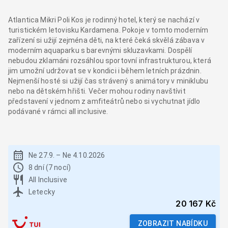
Atlantica Mikri Poli Kos je rodinný hotel, který se nachází v
turistickém letovisku Kardamena. Pokoje v tomto moderním
zařízení si užijí zejména děti, na které čeká skvělá zábava v
moderním aquaparku s barevnými skluzavkami. Dospělí
nebudou zklamáni rozsáhlou sportovní infrastrukturou, která
jim umožní udržovat se v kondici i během letních prázdnin.
Nejmenší hosté si užijí čas strávený s animátory v miniklubu
nebo na dětském hřišti. Večer mohou rodiny navštívit
představení v jednom z amfiteátrů nebo si vychutnat jídlo
podávané v rámci all inclusive.
Ne 27.9.
–
Ne 4.10.2026
8 dní (7 nocí)
All Inclusive
Letecky
20 167 Kč
ZOBRAZIT NABÍDKU