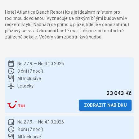
Hotel Atlantica Beach Resort Kos je ideálním místem pro
rodinnou dovolenou. Vyznačuje se nízkými bílými budovami v
řeckém stylu. Nachází se přímo u pláže, kde je v ceně zahrnut
plážový servis. Rekreační hosté mají k dispozici komfortně
zařízené pokoje. Večery vám zpestří živá hudba.
Ne 27.9.
–
Ne 4.10.2026
8 dní (7 nocí)
All Inclusive
Letecky
23 043 Kč
ZOBRAZIT NABÍDKU
Ne 27.9.
–
Ne 4.10.2026
8 dní (7 nocí)
All Inclusive