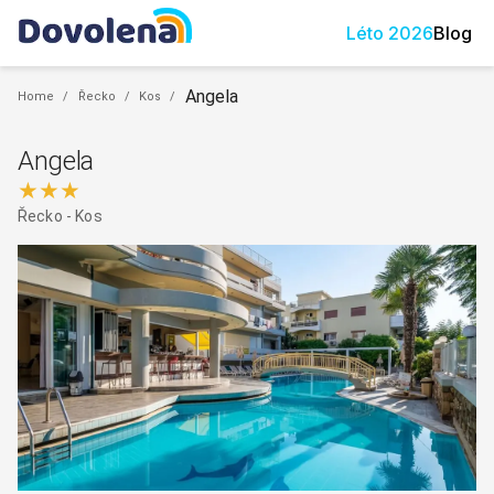
Léto
2026
Blog
Angela
Home
/
Řecko
/
Kos
/
Angela
★★★
Řecko
-
Kos