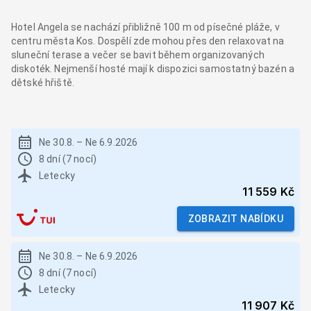
Hotel Angela se nachází přibližně 100 m od písečné pláže, v
centru města Kos. Dospělí zde mohou přes den relaxovat na
sluneční terase a večer se bavit během organizovaných
diskoték. Nejmenší hosté mají k dispozici samostatný bazén a
dětské hřiště.
Ne 30.8.
–
Ne 6.9.2026
8 dní (7 nocí)
Letecky
11 559 Kč
ZOBRAZIT NABÍDKU
Ne 30.8.
–
Ne 6.9.2026
8 dní (7 nocí)
Letecky
11 907 Kč