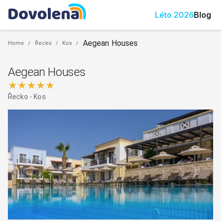
Léto
2026
Blog
Aegean Houses
Home
/
Řecko
/
Kos
/
Aegean Houses
★★★★★
Řecko
-
Kos