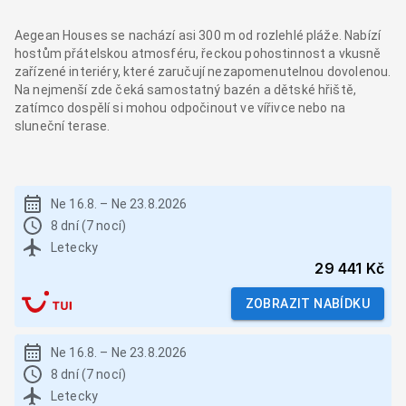
Aegean Houses se nachází asi 300 m od rozlehlé pláže. Nabízí
hostům přátelskou atmosféru, řeckou pohostinnost a vkusně
zařízené interiéry, které zaručují nezapomenutelnou dovolenou.
Na nejmenší zde čeká samostatný bazén a dětské hřiště,
zatímco dospělí si mohou odpočinout ve vířivce nebo na
sluneční terase.
Ne 16.8.
–
Ne 23.8.2026
8 dní (7 nocí)
Letecky
29 441 Kč
ZOBRAZIT NABÍDKU
Ne 16.8.
–
Ne 23.8.2026
8 dní (7 nocí)
Letecky