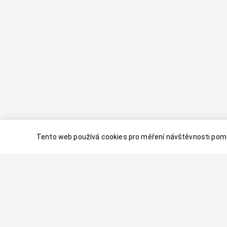
Tento web používá cookies pro měření návštěvnosti pomo
© 2024–
2026
Dovolenaaa.cz |
Vytvořil
Palavaart.cz