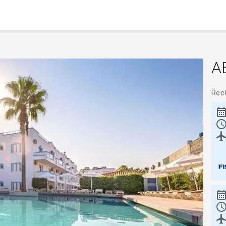
A
Řec