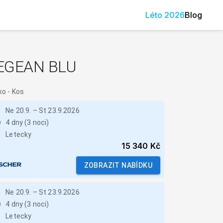
Léto
2026
Blog
EGEAN BLU
ko
-
Kos
Ne 20.9.
–
St 23.9.2026
4 dny (3 noci)
Letecky
15 340 Kč
ZOBRAZIT NABÍDKU
Ne 20.9.
–
St 23.9.2026
4 dny (3 noci)
Letecky