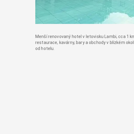
Menší renovovaný hotel v letovisku Lambi, cca 1 k
restaurace, kavárny, bary a obchody v blízkém oko
od hotelu.