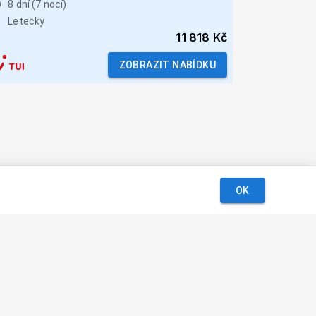
8 dní (7 nocí)
Letecky
11 818 Kč
ZOBRAZIT NABÍDKU
OK
Podmínky
Kontakt