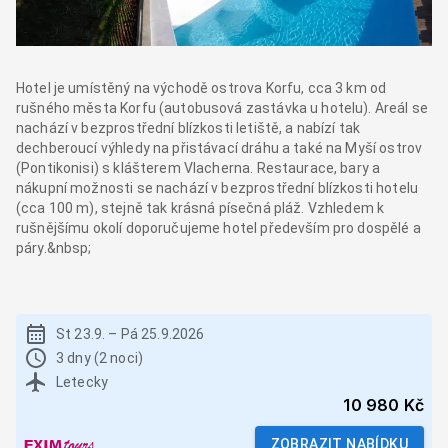
Hotel je umístěný na východě ostrova Korfu, cca 3 km od
rušného města Korfu (autobusová zastávka u hotelu). Areál se
nachází v bezprostřední blízkosti letiště, a nabízí tak
dechberoucí výhledy na přistávací dráhu a také na Myší ostrov
(Pontikonisi) s klášterem Vlacherna. Restaurace, bary a
nákupní možnosti se nachází v bezprostřední blízkosti hotelu
(cca 100 m), stejně tak krásná písečná pláž. Vzhledem k
rušnějšímu okolí doporučujeme hotel především pro dospělé a
páry.&nbsp;
St 23.9.
–
Pá 25.9.2026
3 dny (2 noci)
Letecky
10 980 Kč
ZOBRAZIT NABÍDKU