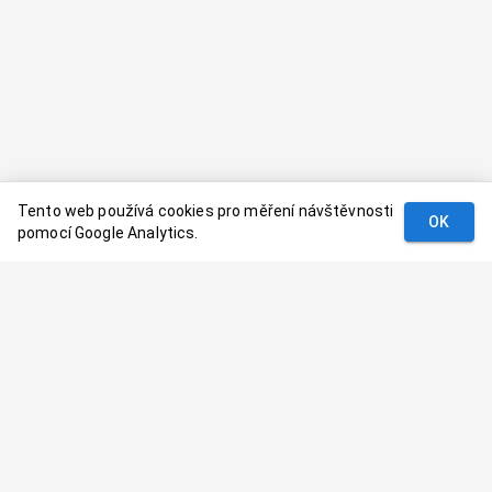
Tento web používá cookies pro měření návštěvnosti
OK
pomocí Google Analytics.
Podmínky
Kontakt
© 2024–
2026
Dovolenaaa.cz |
Vytvořil
Palavaart.cz