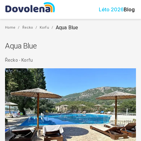
Léto
2026
Blog
Aqua Blue
Home
/
Řecko
/
Korfu
/
Aqua Blue
Řecko
-
Korfu