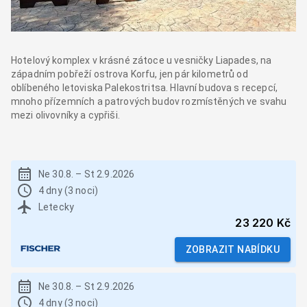
Hotelový komplex v krásné zátoce u vesničky Liapades, na
západním pobřeží ostrova Korfu, jen pár kilometrů od
oblíbeného letoviska Palekostritsa. Hlavní budova s recepcí,
mnoho přízemních a patrových budov rozmístěných ve svahu
mezi olivovníky a cypřiši.
Ne 30.8.
–
St 2.9.2026
4 dny (3 noci)
Letecky
23 220 Kč
ZOBRAZIT NABÍDKU
Ne 30.8.
–
St 2.9.2026
4 dny (3 noci)