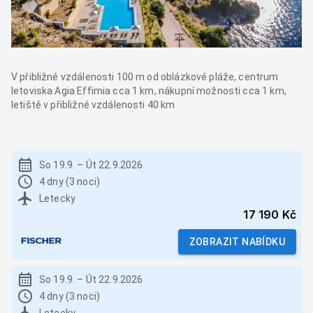
V přibližné vzdálenosti 100 m od oblázkové pláže, centrum
letoviska Agia Effimia cca 1 km, nákupní možnosti cca 1 km,
letiště v přibližné vzdálenosti 40 km
So 19.9.
–
Út 22.9.2026
4 dny (3 noci)
Letecky
17 190 Kč
ZOBRAZIT NABÍDKU
So 19.9.
–
Út 22.9.2026
4 dny (3 noci)