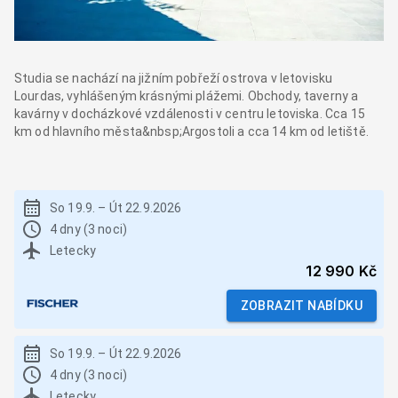
Studia se nachází na jižním pobřeží ostrova v letovisku
Lourdas, vyhlášeným krásnými plážemi. Obchody, taverny a
kavárny v docházkové vzdálenosti v centru letoviska. Cca 15
km od hlavního města&nbsp;Argostoli a cca 14 km od letiště.
So 19.9.
–
Út 22.9.2026
4 dny (3 noci)
Letecky
12 990 Kč
ZOBRAZIT NABÍDKU
So 19.9.
–
Út 22.9.2026
4 dny (3 noci)
Letecky