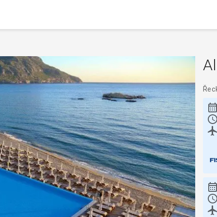
A
Řec