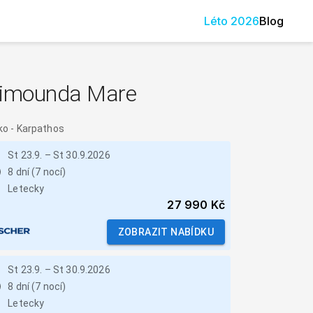
Léto
2026
Blog
limounda Mare
ko
-
Karpathos
St 23.9.
–
St 30.9.2026
8 dní (7 nocí)
Letecky
27 990 Kč
ZOBRAZIT NABÍDKU
St 23.9.
–
St 30.9.2026
8 dní (7 nocí)
Letecky