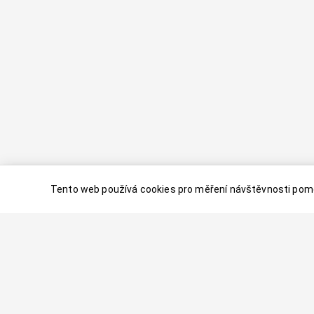
Tento web používá cookies pro měření návštěvnosti pomo
© 2024–
2026
Dovolenaaa.cz |
Vytvořil
Palavaart.cz