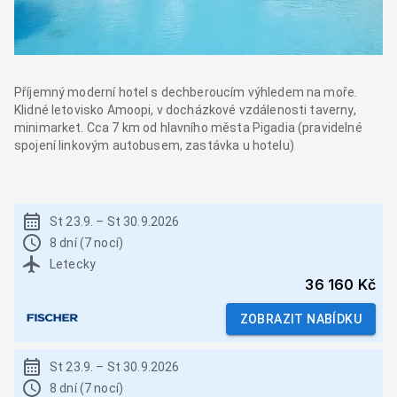
Příjemný moderní hotel s dechberoucím výhledem na moře.
Klidné letovisko Amoopi, v docházkové vzdálenosti taverny,
minimarket. Cca 7 km od hlavního města Pigadia (pravidelné
spojení linkovým autobusem, zastávka u hotelu)
St 23.9.
–
St 30.9.2026
8 dní (7 nocí)
Letecky
36 160 Kč
ZOBRAZIT NABÍDKU
St 23.9.
–
St 30.9.2026
8 dní (7 nocí)