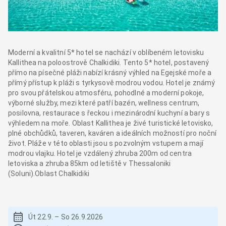
Moderní a kvalitní 5* hotel se nachází v oblíbeném letovisku
Kallithea na poloostrově Chalkidiki. Tento 5* hotel, postavený
přímo na písečné pláži nabízí krásný výhled na Egejské moře a
přímý přístup k pláži s tyrkysově modrou vodou. Hotel je známý
pro svou přátelskou atmosféru, pohodlné a moderní pokoje,
výborné služby, mezi které patří bazén, wellness centrum,
posilovna, restaurace s řeckou i mezinárodní kuchyní a bary s
výhledem na moře. Oblast Kallithea je živé turistické letovisko,
plné obchůdků, taveren, kaváren a ideálních možností pro noční
život. Pláže v této oblasti jsou s pozvolným vstupem a mají
modrou vlajku. Hotel je vzdálený zhruba 200m od centra
letoviska a zhruba 85km od letiště v Thessaloniki
(Soluni).Oblast Chalkidiki
Út 22.9.
–
So 26.9.2026