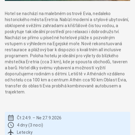
Hotel se nachází na malebném ostrově Evia, nedaleko
historického města Eretria. Nabízí moderní a stylové ubytování,
obklopené svěžími zahradami a křišťálově čistou vodou, a
poskytuje tak ideální prostředí pro relaxaci i dobrodružství.
Nachází se přímo u písečné hotelové pláže s pozvolným
vstupem s výhledem na Egejské moře. Nově rekonstuovaná
restaurace a plážový bar k dispozici s kvalitním all inclusive
programem. Poloha hotelu je ideální pro výlety do blízkého
městečka Eretria (cca 3 km), kde je spousta obchodů, taveren
a barů. Hotel díky svému vybavení a možností vyžití
doporučujeme rodinám s dětmi. Letiště v Athénách vzdáleno
od hotelu cca 100 km a centrum Athén cca 90 km.Oblast Evia,
transfer do oblasti Evia probíhá kombinovaně autobusem a
trajektem.
Čt 24.9.
–
Ne 27.9.2026
4 dny (3 noci)
Letecky