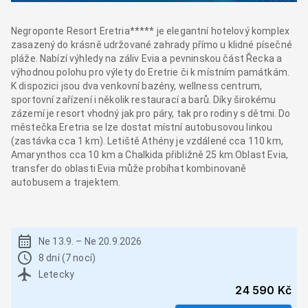
Negroponte Resort Eretria***** je elegantní hotelový komplex
zasazený do krásně udržované zahrady přímo u klidné písečné
pláže. Nabízí výhledy na záliv Evia a pevninskou část Řecka a
výhodnou polohu pro výlety do Eretrie či k místním památkám.
K dispozici jsou dva venkovní bazény, wellness centrum,
sportovní zařízení i několik restaurací a barů. Díky širokému
zázemí je resort vhodný jak pro páry, tak pro rodiny s dětmi. Do
městečka Eretria se lze dostat místní autobusovou linkou
(zastávka cca 1 km). Letiště Athény je vzdálené cca 110 km,
Amarynthos cca 10 km a Chalkida přibližně 25 km.Oblast Evia,
transfer do oblasti Evia může probíhat kombinovaně
autobusem a trajektem.
Ne 13.9.
–
Ne 20.9.2026
8 dní (7 nocí)
Letecky
24 590 Kč