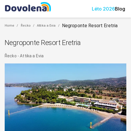
Léto
2026
Blog
Negroponte Resort Eretria
Home
/
Řecko
/
Attika a Evia
/
Negroponte Resort Eretria
Řecko
-
Attika a Evia