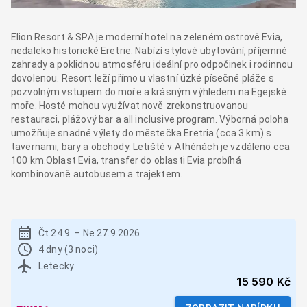
Elion Resort & SPA je moderní hotel na zeleném ostrově Evia,
nedaleko historické Eretrie. Nabízí stylové ubytování, příjemné
zahrady a poklidnou atmosféru ideální pro odpočinek i rodinnou
dovolenou. Resort leží přímo u vlastní úzké písečné pláže s
pozvolným vstupem do moře a krásným výhledem na Egejské
moře. Hosté mohou využívat nově zrekonstruovanou
restauraci, plážový bar a all inclusive program. Výborná poloha
umožňuje snadné výlety do městečka Eretria (cca 3 km) s
tavernami, bary a obchody. Letiště v Athénách je vzdáleno cca
100 km.Oblast Evia, transfer do oblasti Evia probíhá
kombinovaně autobusem a trajektem.
Čt 24.9.
–
Ne 27.9.2026
4 dny (3 noci)
Letecky
15 590 Kč