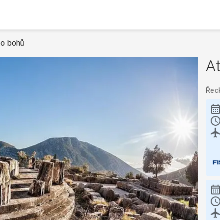
to bohů
A
Řec