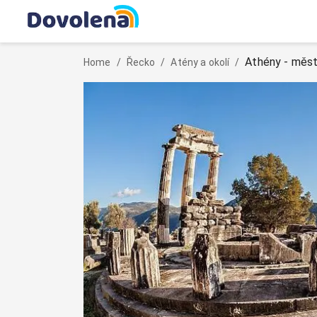
Athény - měs
Home
/
Řecko
/
Atény a okolí
/