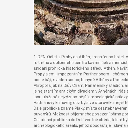
1. DEN: Odlet z Prahy do Athén, transfer na hotel. 
rušného a oblíbeného centra kavárniček a menších
snídani prohlídka historického středu Athén. Náv
Propylajemi, impozantním Parthenonem - chámem 
podle bájí, sveden souboj bohyně Athény a Posei
Akropolis jak na Diův Chám, Panaténský stadion, an
je nejstarším antickým divadlem v Athénách. Násl
jsou uložené nejvýznamnější archeologické nálezy.
Hadriánovy knihovny, což byla ve starověku nejvě
Dále prohlídka známé Plaky, místa desítek tavere
suvenýrů. Možnost příjemného posezení přímo pod 
Celodenní prohlídka do Delf včetně oběda, které b
archeologického areálu, jehož součástí je i slavná 