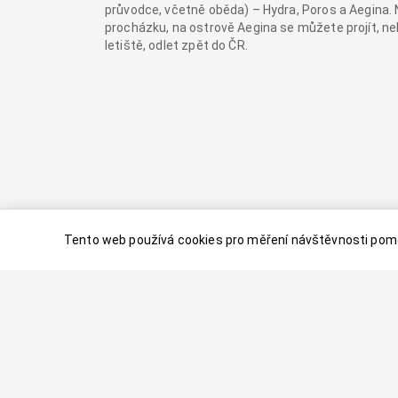
průvodce, včetně oběda) – Hydra, Poros a Aegina. 
procházku, na ostrově Aegina se můžete projít, ne
letiště, odlet zpět do ČR.
Tento web používá cookies pro měření návštěvnosti pomo
© 2024–
2026
Dovolenaaa.cz |
Vytvořil
Palavaart.cz