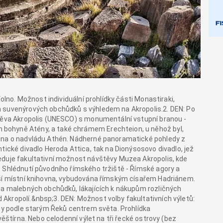
Volno. Možnost individuální prohlídky části Monastiraki,
 suvenýrových obchůdků s výhledem na Akropolis.2. DEN: Po
štěva Akropolis (UNESCO) s monumentální vstupní branou -
bohyně Atény, a také chrámem Erechteion, u něhož byl,
dóna o nadvládu Athén. Nádherné panoramatické pohledy z
tické divadlo Heroda Attica, tak na Dionýsosovo divadlo, jež
eduje fakultativní možnost návštěvy Muzea Akropolis, kde
 Shlédnutí původního římského tržiště - Římské agory a
tší místní knihovna, vybudována římským císařem Hadriánem.
n a malebných obchůdků, lákajících k nákupům rozličných
Akropolí.&nbsp;3. DEN: Možnost volby fakultativních výletů:
yly podle starým Řeků centrem světa. Prohlídka
věštírna. Nebo celodenní výlet na tři řecké ostrovy (bez