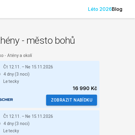
Léto
2026
Blog
thény - město bohů
ko
-
Atény a okolí
Čt 12.11.
–
Ne 15.11.2026
4 dny (3 noci)
Letecky
16 990 Kč
ZOBRAZIT NABÍDKU
Čt 12.11.
–
Ne 15.11.2026
4 dny (3 noci)
Letecky