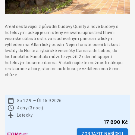
Areál sestávající z původní budovy Quinty a nové budovy s
hotelovými pokoji je umístěný ve svahu uprostřed hlavní
vinařské oblasti ostrova s úchvatným panoramatickým
výhledem na Atlantický oceán. Nejen turisté ocení blízkost
levády do Norte a rybářské vesničky Camara de Lobos, do
historického Funchalu můžete využít 2x denně spojení
hotelovým busem zdarma. V okolí najdete možnosti nákupu,
restaurace a bary, stanice autobusu je vzdálena cca 5 min.
chůze.
So 12.9.
–
Út 15.9.2026
4 dny (3 noci)
Letecky
17 890 Kč
ZOBRAZIT NABÍDKU