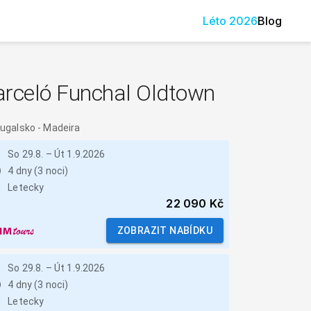
Léto
2026
Blog
arceló Funchal Oldtown
tugalsko
-
Madeira
So 29.8.
–
Út 1.9.2026
4 dny (3 noci)
Letecky
22 090 Kč
ZOBRAZIT NABÍDKU
So 29.8.
–
Út 1.9.2026
4 dny (3 noci)
Letecky