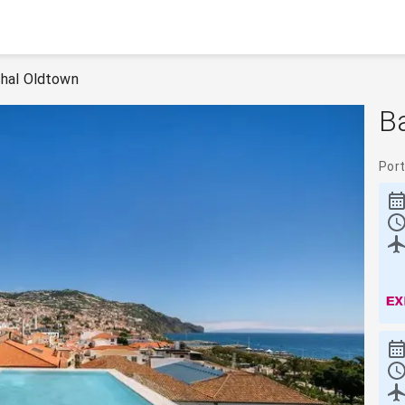
chal Oldtown
B
Por