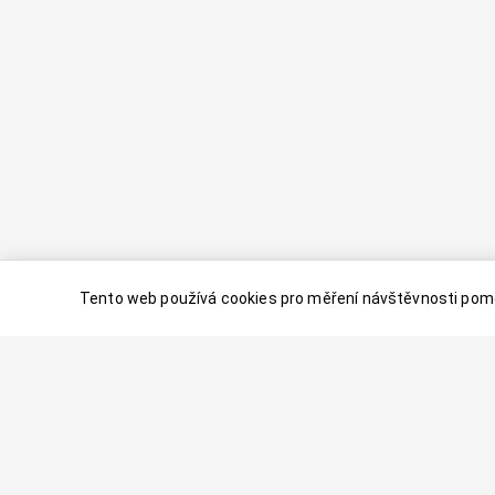
Tento web používá cookies pro měření návštěvnosti pomo
© 2024–
2026
Dovolenaaa.cz |
Vytvořil
Palavaart.cz