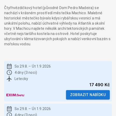
Čtyřhvězdičkový hotel (původně Dom Pedro Madeira) se
nachází v krásném prostředí městečka Machico. Malebné
historické městečko bývalo kdysi rybářskou vesnicí a má
unikátní polohu, nabízí úchvatné výhledy na Atlantik a okolní
hory. V Machicu najdete několik architektonických památek
včetně nejstaršího kostela na ostrově. Hotel poskytuje
ubytování v klimatizovaných pokojích a nabízí venkovní bazén s
mořskou vodou.
So 29.8.
–
Út 1.9.2026
4 dny (3 noci)
Letecky
17 490 Kč
ZOBRAZIT NABÍDKU
So 29.8.
–
Út 1.9.2026
4 dny (3 noci)