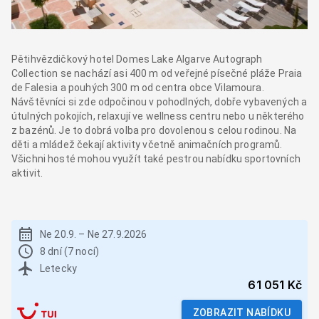
Pětihvězdičkový hotel Domes Lake Algarve Autograph
Collection se nachází asi 400 m od veřejné písečné pláže Praia
de Falesia a pouhých 300 m od centra obce Vilamoura.
Návštěvníci si zde odpočinou v pohodlných, dobře vybavených a
útulných pokojích, relaxují ve wellness centru nebo u některého
z bazénů. Je to dobrá volba pro dovolenou s celou rodinou. Na
děti a mládež čekají aktivity včetně animačních programů.
Všichni hosté mohou využít také pestrou nabídku sportovních
aktivit.
Ne 20.9.
–
Ne 27.9.2026
8 dní (7 nocí)
Letecky
61 051 Kč
ZOBRAZIT NABÍDKU