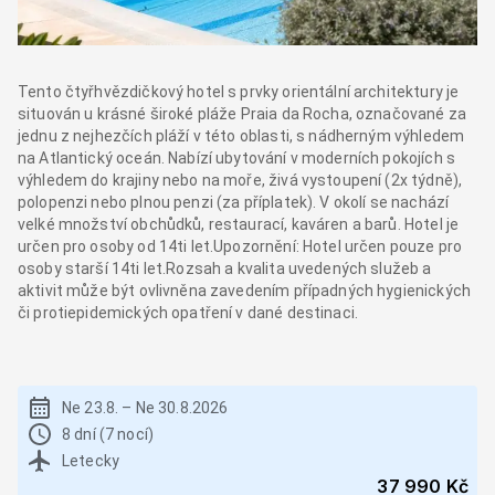
Tento čtyřhvězdičkový hotel s prvky orientální architektury je
situován u krásné široké pláže Praia da Rocha, označované za
jednu z nejhezčích pláží v této oblasti, s nádherným výhledem
na Atlantický oceán. Nabízí ubytování v moderních pokojích s
výhledem do krajiny nebo na moře, živá vystoupení (2x týdně),
polopenzi nebo plnou penzi (za příplatek). V okolí se nachází
velké množství obchůdků, restaurací, kaváren a barů. Hotel je
určen pro osoby od 14ti let.Upozornění: Hotel určen pouze pro
osoby starší 14ti let.Rozsah a kvalita uvedených služeb a
aktivit může být ovlivněna zavedením případných hygienických
či protiepidemických opatření v dané destinaci.
Ne 23.8.
–
Ne 30.8.2026
8 dní (7 nocí)
Letecky
37 990 Kč