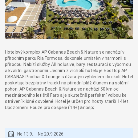
Hotelový komplex AP Cabanas Beach & Nature se nachází v
přírodním parku Ria Formosa, dokonale umístěn v harmonii s
přírodou. Nabízí služby All Inclusive, bary, restauraci s výbornou
a kvalitní gastronomií. Jedním z vrcholů hotelu je Rooftop AP
CABANAS Poolbar & Lounge s úžasným výhledem do okolí. Hotel
poskytuje bezplatný trajekt na přírodní pláž člunem na solární
pohon. AP Cabanas Beach & Nature se nachází 50 km od
mezinárodního letiště Faro a je skutečně perfektní volbou ke
strávení klidné dovolené. Hotel je určen pro hosty starší 14 let.
Upozornění: Pouze pro dospělé (14+).&nbsp;
Ne 13.9.
–
Ne 20.9.2026