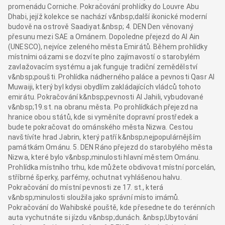
promenádu Corniche. Pokračování prohlídky do Louvre Abu
Dhabi, jejíž kolekce se nachází v&nbsp;další ikonické moderní
budově na ostrově Saadiyat.&nbsp; 4. DEN Den věnovaný
přesunu mezi SAE a Ománem. Dopoledne přejezd do Al Ain
(UNESCO), nejvíce zeleného města Emirátů. Během prohlídky
místními oázami se dozvíte plno zajímavostí o starobylém
zavlažovacím systému a jak funguje tradiční zemědělství
v&nbsp;poušti. Prohlídka nádherného paláce a pevnosti Qasr Al
Muwaiji, který byl kdysi obydlím zakládajících vládců tohoto
emirátu. Pokračování k&nbsp;pevnosti Al Jahili, vybudované
v&nbsp;19.st. na obranu města. Po prohlídkách přejezd na
hranice obou států, kde si vyměníte dopravní prostředek a
budete pokračovat do ománského města Nizwa. Cestou
navštívíte hrad Jabrin, který patří k&nbsp;nejpopulárnějším
památkám Ománu. 5. DEN Ráno přejezd do starobylého města
Nizwa, které bylo v&nbsp;minulosti hlavní městem Ománu.
Prohlídka místního trhu, kde můžete obdivovat místní porcelán,
stříbrné šperky, parfémy, ochutnat vyhlášenou halvu.
Pokračování do místní pevnosti ze 17. st., která
v&nbsp;minulosti sloužila jako správní místo imámů.
Pokračování do Wahibské pouště, kde přesednete do terénních
auta vychutnáte si jízdu v&nbsp;dunách. &nbsp;Ubytování