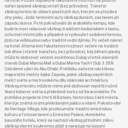
na hotel. Pozdní odpoledne fakultativní možnost na pouštní
safari spojené s&nbsp;večeři (bez průvodce). Transfer
z&nbsp;hotelu do oblasti písečných dun, kterým se přezdívá
vlny písku. Jízda terénními auty v&nbsp;dunách, zastavení při
západu slunce. Poté pokračování do arabského kempu, kde
budete moci relaxovat v&nbsp;tradičním beduínském stasnu,
ochutnat místní jídlo a případně si vyzkoušet ozdobení hennou,
jízdu na velbloudovi nebo tradiční vodní dýmku. Po večeři návrat
na hotel. Alternativní fakultativní možnost večeře na tradiční
lodi dhow (včetně transferu, bez průvodce), kdy během plavby
můžete obdivovat večerní osvětlenou Dubaj včetně slavných
staveb Dubai Marina Mall a Dubai Marina Yacht Club.3. DEN
Celodenní výlet do Abu Dhabi. Prohlídku začnete návštěvou
majestátní mešity šejka Zayeda, jedné z&nbsp;největších
mešit světa a mistrovskému dílu islámské architektury.
V&nbsp;interiéru můžete mimo jiné obdivovat největší ručně
tkaný koberec světa a překrásné lustry od Swarovského. Po
prohlídce projedete čtvrtí Al Bateen, historickou částí města,
která je známá svými překrásnými paláci a vilami. Pokračování
do Heritage Village, kde prozkoumáte tradiční emirátskou
kulturu a fotozastavení u Emirates Palace, ikonického
luxusního hotelu, který se nachází v&nbsp;přírodním zálivu
s&nbsp;vlastní soukromou pláží a navazuje na luxusní