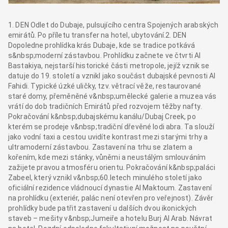
1. DEN Odlet do Dubaje, pulsujícího centra Spojených arabských
emirátů. Po příletu transfer na hotel, ubytování.2. DEN
Dopoledne prohlídka krás Dubaje, kde se tradice potkává
s&nbsp;moderní zástavbou. Prohlídku začnete ve čtvrti Al
Bastakiya, nejstarší historické části metropole, jejíž vznik se
datuje do 19. století a vznikl jako součást dubajské pevnosti Al
Fahidi. Typické úzké uličky, tzv. větrací věže, restaurované
staré domy, přeměněné v&nbsp;umělecké galerie a muzea vás
vrátí do dob tradičních Emirátů před rozvojem těžby nafty.
Pokračování k&nbsp;dubajskému kanálu/Dubaj Creek, po
kterém se prodeje v&nbsp;tradiční dřevěné lodi abra. Ta slouží
jako vodní taxi a cestou uvidíte kontrast mezi starými trhy a
ultramoderní zástavbou. Zastavení na trhu se zlatem a
kořením, kde mezi stánky, vůněmi a neustálým smlouváním
zažijete pravou atmosféru orientu. Pokračování k&nbsp;paláci
Zabeel, který vznikl v&nbsp;60.letech minulého století jako
oficiální rezidence vládnoucí dynastie Al Maktoum. Zastavení
na prohlídku (exteriér, palác není otevřen pro veřejnost). Závěr
prohlídky bude patřit zastavení u dalších dvou ikonických
staveb – mešity v&nbsp;Jumeiře a hotelu Burj Al Arab. Návrat