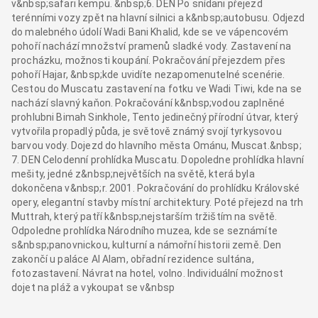
v&nbsp;safari kempu. &nbsp;6. DEN Po snídani přejezd
terénními vozy zpět na hlavní silnici a k&nbsp;autobusu. Odjezd
do malebného údolí Wadi Bani Khalid, kde se ve vápencovém
pohoří nachází množství pramenů sladké vody. Zastavení na
procházku, možnosti koupání. Pokračování přejezdem přes
pohoří Hajar, &nbsp;kde uvidíte nezapomenutelné scenérie.
Cestou do Muscatu zastavení na fotku ve Wadi Tiwi, kde na se
nachází slavný kaňon. Pokračování k&nbsp;vodou zaplněné
prohlubni Bimah Sinkhole, Tento jedinečný přírodní útvar, který
vytvořila propadlý půda, je světově známý svojí tyrkysovou
barvou vody. Dojezd do hlavního města Ománu, Muscat.&nbsp;
7. DEN Celodenní prohlídka Muscatu. Dopoledne prohlídka hlavní
mešity, jedné z&nbsp;největších na světě, která byla
dokončena v&nbsp;r. 2001. Pokračování do prohlídku Královské
opery, elegantní stavby místní architektury. Poté přejezd na trh
Muttrah, který patří k&nbsp;nejstarším tržištím na světě.
Odpoledne prohlídka Národního muzea, kde se seznámíte
s&nbsp;panovnickou, kulturní a námořní historii země. Den
zakončí u paláce Al Alam, obřadní rezidence sultána,
fotozastavení. Návrat na hotel, volno. Individuální možnost
dojet na pláž a vykoupat se v&nbsp