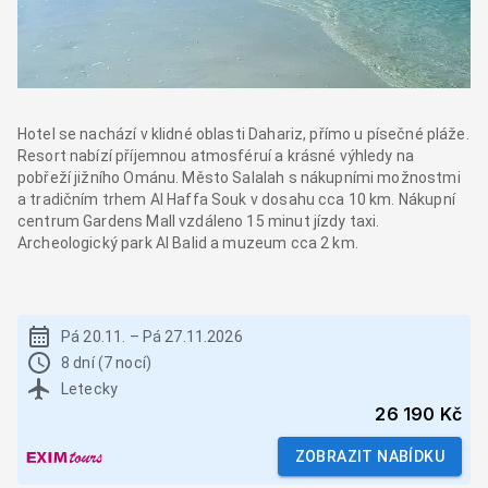
Hotel se nachází v klidné oblasti Dahariz, přímo u písečné pláže.
Resort nabízí příjemnou atmosféruí a krásné výhledy na
pobřeží jižního Ománu. Město Salalah s nákupními možnostmi
a tradičním trhem Al Haffa Souk v dosahu cca 10 km. Nákupní
centrum Gardens Mall vzdáleno 15 minut jízdy taxi.
Archeologický park Al Balid a muzeum cca 2 km.
Pá 20.11.
–
Pá 27.11.2026
8 dní (7 nocí)
Letecky
26 190 Kč
ZOBRAZIT NABÍDKU