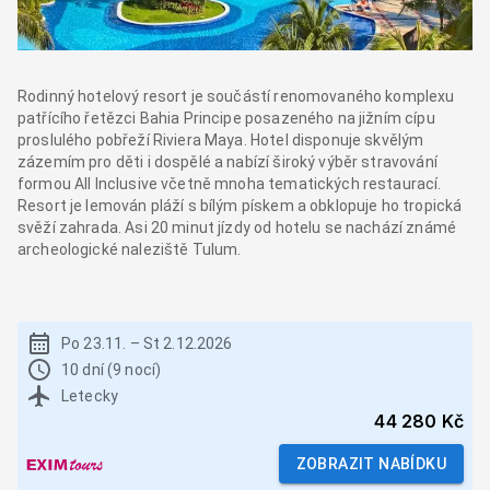
Rodinný hotelový resort je součástí renomovaného komplexu
patřícího řetězci Bahia Principe posazeného na jižním cípu
proslulého pobřeží Riviera Maya. Hotel disponuje skvělým
zázemím pro děti i dospělé a nabízí široký výběr stravování
formou All Inclusive včetně mnoha tematických restaurací.
Resort je lemován pláží s bílým pískem a obklopuje ho tropická
svěží zahrada. Asi 20 minut jízdy od hotelu se nachází známé
archeologické naleziště Tulum.
Po 23.11.
–
St 2.12.2026
10 dní (9 nocí)
Letecky
44 280 Kč
ZOBRAZIT NABÍDKU