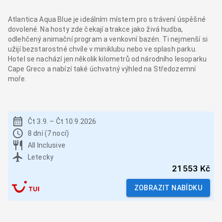
Atlantica Aqua Blue je ideálním místem pro strávení úspěšné
dovolené. Na hosty zde čekají atrakce jako živá hudba,
odlehčený animační program a venkovní bazén. Ti nejmenší si
užijí bezstarostné chvíle v miniklubu nebo ve splash parku.
Hotel se nachází jen několik kilometrů od národního lesoparku
Cape Greco a nabízí také úchvatný výhled na Středozemní
moře.
Čt 3.9.
–
Čt 10.9.2026
8 dní (7 nocí)
All Inclusive
Letecky
21 553 Kč
ZOBRAZIT NABÍDKU