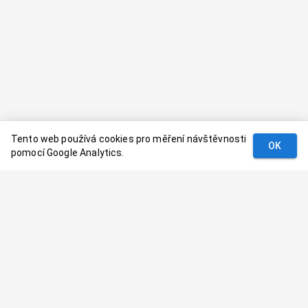
Tento web používá cookies pro měření návštěvnosti
OK
pomocí Google Analytics.
Podmínky
Kontakt
© 2024–
2026
Dovolenaaa.cz |
Vytvořil
Palavaart.cz