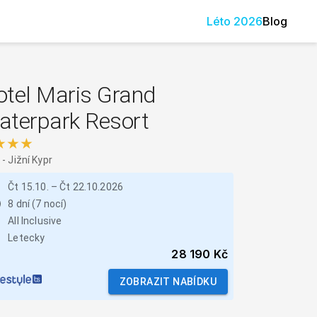
Léto
2026
Blog
otel Maris Grand
aterpark Resort
★★★
-
Jižní Kypr
Čt 15.10.
–
Čt 22.10.2026
8 dní (7 nocí)
All Inclusive
Letecky
28 190 Kč
ZOBRAZIT NABÍDKU