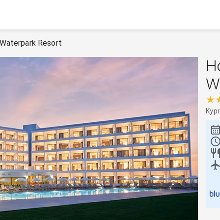
 Waterpark Resort
H
W
★
Kypr