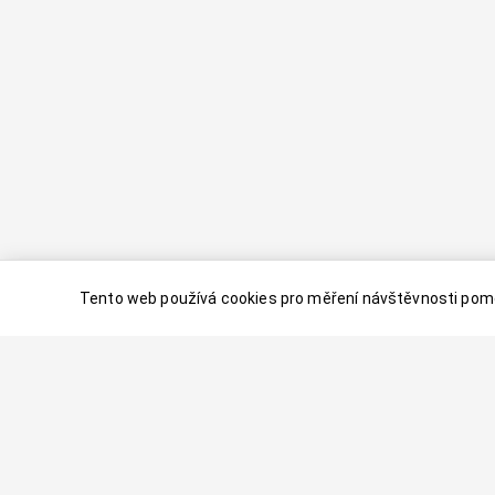
Tento web používá cookies pro měření návštěvnosti pomo
© 2024–
2026
Dovolenaaa.cz |
Vytvořil
Palavaart.cz