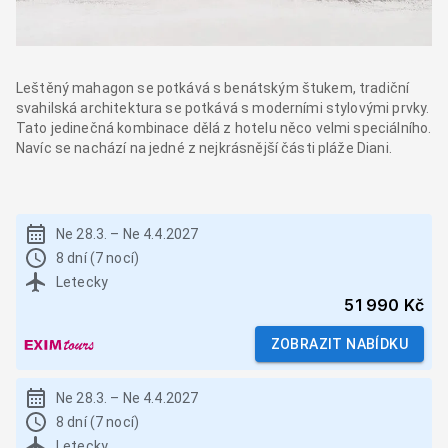
Leštěný mahagon se potkává s benátským štukem, tradiční
svahilská architektura se potkává s moderními stylovými prvky.
Tato jedinečná kombinace dělá z hotelu něco velmi speciálního.
Navíc se nachází na jedné z nejkrásnější části pláže Diani.
Ne 28.3.
–
Ne 4.4.2027
8 dní (7 nocí)
Letecky
51 990 Kč
ZOBRAZIT NABÍDKU
Ne 28.3.
–
Ne 4.4.2027
8 dní (7 nocí)
Letecky