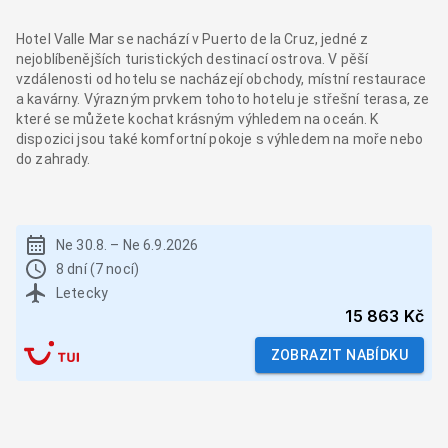
Hotel Valle Mar se nachází v Puerto de la Cruz, jedné z
nejoblíbenějších turistických destinací ostrova. V pěší
vzdálenosti od hotelu se nacházejí obchody, místní restaurace
a kavárny. Výrazným prvkem tohoto hotelu je střešní terasa, ze
které se můžete kochat krásným výhledem na oceán. K
dispozici jsou také komfortní pokoje s výhledem na moře nebo
do zahrady.
Ne 30.8.
–
Ne 6.9.2026
8 dní (7 nocí)
Letecky
15 863 Kč
ZOBRAZIT NABÍDKU