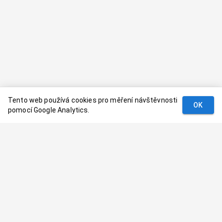
Tento web používá cookies pro měření návštěvnosti
OK
pomocí Google Analytics.
Podmínky
Kontakt
© 2024–
2026
Dovolenaaa.cz |
Vytvořil
Palavaart.cz