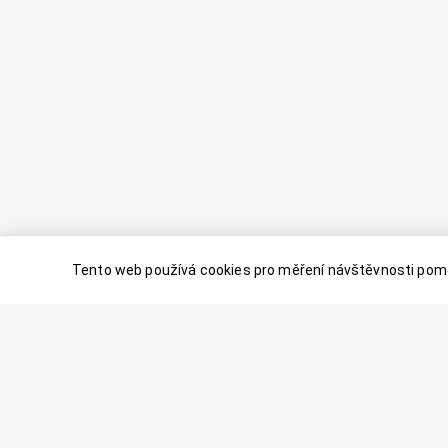
Tento web používá cookies pro měření návštěvnosti pomo
© 2024–
2026
Dovolenaaa.cz |
Vytvořil
Palavaart.cz