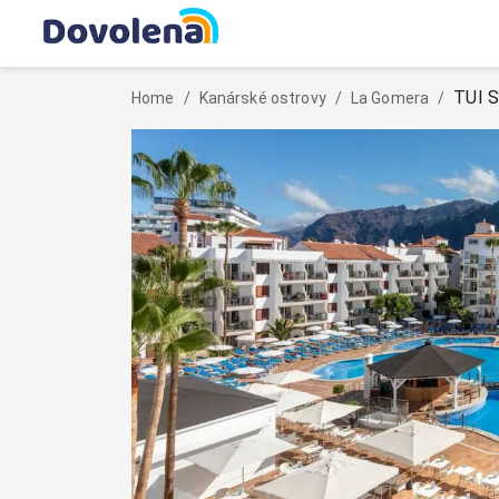
TUI S
Home
/
Kanárské ostrovy
/
La Gomera
/