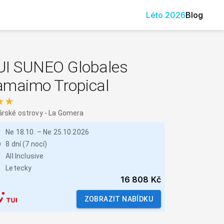
Léto
2026
Blog
UI SUNEO Globales
amaimo Tropical
★★
rské ostrovy
-
La Gomera
Ne 18.10.
–
Ne 25.10.2026
8 dní (7 nocí)
All Inclusive
Letecky
16 808 Kč
ZOBRAZIT NABÍDKU