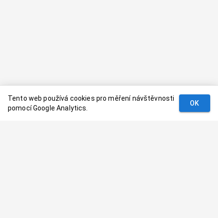
Tento web používá cookies pro měření návštěvnosti
OK
pomocí Google Analytics.
Podmínky
Kontakt
© 2024–
2026
Dovolenaaa.cz |
Vytvořil
Palavaart.cz