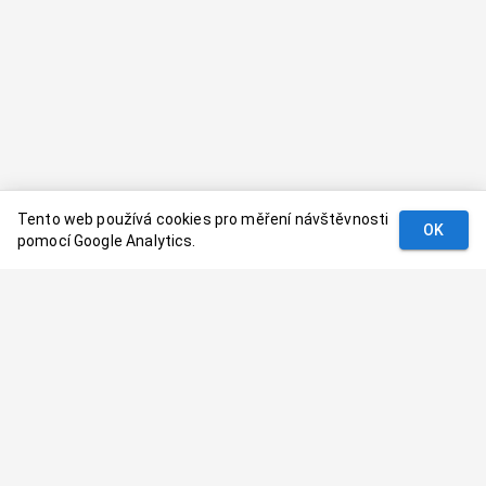
Tento web používá cookies pro měření návštěvnosti
OK
pomocí Google Analytics.
Podmínky
Kontakt
© 2024–
2026
Dovolenaaa.cz |
Vytvořil
Palavaart.cz