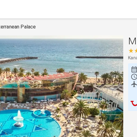
erranean Palace
M
★
Kaná