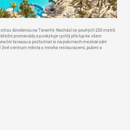
pestrou dovolenou na Tenerife. Nachází se pouhých 250 metrů
pobřežní promenády a poskytuje rychlý přístup ke všem
luneční terasou a pochutnat si na pokrmech mezinárodní
ází živé centrum města s mnoha restauracemi, pubmi a