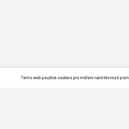
Tento web používá cookies pro měření návštěvnosti pomo
© 2024–
2026
Dovolenaaa.cz |
Vytvořil
Palavaart.cz