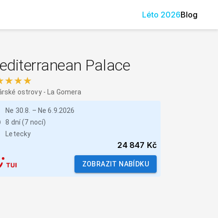
Léto
2026
Blog
editerranean Palace
★★★★
rské ostrovy
-
La Gomera
Ne 30.8.
–
Ne 6.9.2026
8 dní (7 nocí)
Letecky
24 847 Kč
ZOBRAZIT NABÍDKU