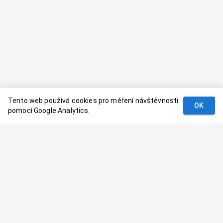
Tento web používá cookies pro měření návštěvnosti
OK
pomocí Google Analytics.
Podmínky
Kontakt
© 2024–
2026
Dovolenaaa.cz |
Vytvořil
Palavaart.cz