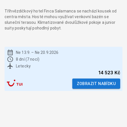
Tříhvězdičkový hotel Finca Salamanca se nachází kousek od
centra města. Hosté mohou využívat venkovní bazén se
sluneční terasou. Klimatizované dvoulůžkové pokoje a junior
suity poskytují pohodlný pobyt.
Ne 13.9.
–
Ne 20.9.2026
8 dní (7 nocí)
Letecky
14 523 Kč
ZOBRAZIT NABÍDKU