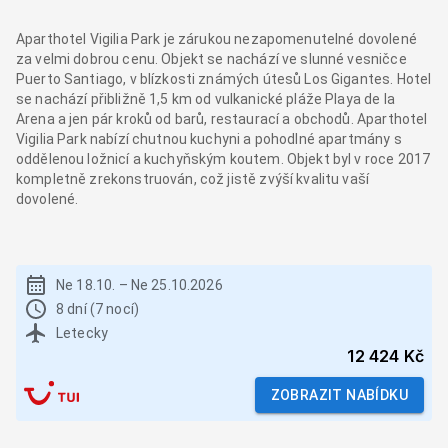
Aparthotel Vigilia Park je zárukou nezapomenutelné dovolené
za velmi dobrou cenu. Objekt se nachází ve slunné vesničce
Puerto Santiago, v blízkosti známých útesů Los Gigantes. Hotel
se nachází přibližně 1,5 km od vulkanické pláže Playa de la
Arena a jen pár kroků od barů, restaurací a obchodů. Aparthotel
Vigilia Park nabízí chutnou kuchyni a pohodlné apartmány s
oddělenou ložnicí a kuchyňským koutem. Objekt byl v roce 2017
kompletně zrekonstruován, což jistě zvýší kvalitu vaší
dovolené.
Ne 18.10.
–
Ne 25.10.2026
8 dní (7 nocí)
Letecky
12 424 Kč
ZOBRAZIT NABÍDKU