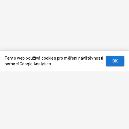
Tento web používá cookies pro měření návštěvnosti
OK
pomocí Google Analytics.
Podmínky
Kontakt
© 2024–
2026
Dovolenaaa.cz |
Vytvořil
Palavaart.cz