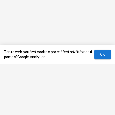
Tento web používá cookies pro měření návštěvnosti
OK
pomocí Google Analytics.
Podmínky
Kontakt
© 2024–
2026
Dovolenaaa.cz |
Vytvořil
Palavaart.cz