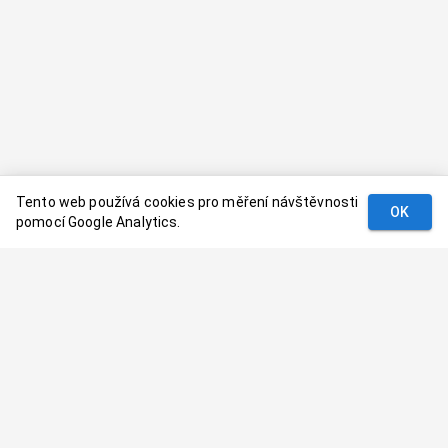
Tento web používá cookies pro měření návštěvnosti
OK
pomocí Google Analytics.
Podmínky
Kontakt
© 2024–
2026
Dovolenaaa.cz |
Vytvořil
Palavaart.cz