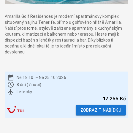
Amarilla Golf Residences je moderní apartmánový komplex
situovaný na jihu Tenerife, přímo u golfového hřiště Amarilla.
Nabízí prostorné, stylově zařízené apartmány s kuchyňským
koutem, klimatizací a balkonem nebo terasou. Hosté mají k
dispozici bazén s lehátky, restauraci a bar. Díky blízkosti
oceánu a klidné lokalitě je to ideální místo pro relaxační
dovolenou.
Ne 18.10.
–
Ne 25.10.2026
8 dní (7 nocí)
Letecky
17 255 Kč
ZOBRAZIT NABÍDKU