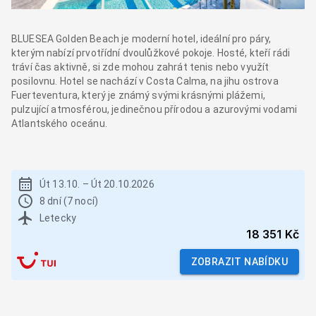
BLUESEA Golden Beach je moderní hotel, ideální pro páry,
kterým nabízí prvotřídní dvoulůžkové pokoje. Hosté, kteří rádi
tráví čas aktivně, si zde mohou zahrát tenis nebo využít
posilovnu. Hotel se nachází v Costa Calma, na jihu ostrova
Fuerteventura, který je známý svými krásnými plážemi,
pulzující atmosférou, jedinečnou přírodou a azurovými vodami
Atlantského oceánu.
Út 13.10.
–
Út 20.10.2026
8 dní (7 nocí)
Letecky
18 351 Kč
ZOBRAZIT NABÍDKU