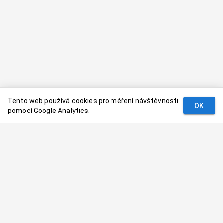
Tento web používá cookies pro měření návštěvnosti
OK
pomocí Google Analytics.
Podmínky
Kontakt
© 2024–
2026
Dovolenaaa.cz |
Vytvořil
Palavaart.cz