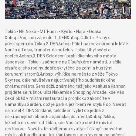
Tokio • NP Nikko • Mt. Fudži • Kyoto • Nara • Osaka
&nbsp;Program zájezdu: 1. DEN&nbsp;Odlet z Prahy s
přestupem do Tokia.2. DEN&nbsp;Přílet na mezinárodní letiště
Narita u Tokia, transfer do hotelu v Tokiu. Ubytování a
nocleh.&nbsp;3. DEN Celodenní prohlídka hlavního města
Japonska - Tokia - začneme na Císařském náměstí, u sídla
císaře a jeho rodiny, dobře skrytého za zdmi a hustými
korunami stromů,&nbsp; výhlídka na město z věže Tokyo
Skytree, dále návštěva nejuctívanějšího buddhistického
chrámu města Sensódži, známého též jako Asakusa Kannon,
projdete se rušnou ulicí Nakamise Shopping Arcade, kde Vás
čeká oběd v místní restauraci a prohlídku zakončíte v
Hamarikyu Garden, což je park s jezírkem ve stylu Edo. Návrat
na hotel.4. DEN Snídaně, celodenní výlet do jedné z
nejkrásnějších oblastí Japonska, do města&nbsp;Nikkó,
ležícího na sever od Tokia, kde Vás čeká oběd v místní
restauraci. Navštívíte nádhernou svatyni Tóšogů, posvátné
místo jak buddhismu, tak i šintoismu, postavenou na počest