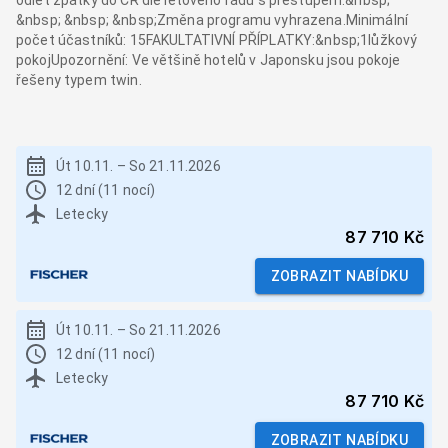
odlet zpátky do ČR dle letového řádu s přestupem.&nbsp;
&nbsp; &nbsp; &nbsp;Změna programu vyhrazena.Minimální
počet účastníků: 15FAKULTATIVNÍ PŘÍPLATKY:&nbsp;1lůžkový
pokojUpozornění: Ve většině hotelů v Japonsku jsou pokoje
řešeny typem twin.
Út 10.11.
–
So 21.11.2026
12 dní (11 nocí)
Letecky
87 710 Kč
ZOBRAZIT NABÍDKU
Út 10.11.
–
So 21.11.2026
12 dní (11 nocí)
Letecky
87 710 Kč
ZOBRAZIT NABÍDKU