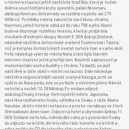
v místní restauraci ještě navštívíte hrad Nijo, který je tvořen
dvěma soustřednými kruhy opevnění, paláci Ninomaru
a&nbsp;Honmaru dohromady se rozléhá na ploše asi 275
000km2. Prohlídku města zakončíte návštěvou chrámu
Kiyomizu, jehož historie sahá až do roku 798 a jeho hlavní
budova disponuje rozlehlou terasou, která je podpírána
stovkami dřevěnými sloupy. Nocleh.9. DEN &nbsp;Snídaně,
následně návštěva šintoistické sváteně Fushimi Inari Taisha,
což je komplex šintoistických svatyň na hoře Inari a v jeho okolí.
Poté následuje výlet do města Nara, které bylo hlavním
městem císařství ještě před Kjótem. Největší zajímavostí je
monumentální socha Buddhy v chrámu Tódaidži, po jejíž
návštěvě si dáte oběd v místní restauraci. Dále následuje
návštěva nejposvátnější narské svatyně Kasuga, poté se
vydáte do Nara parku, kde se potkáte s místními jeleny. Návrat
na hotel a nocleh.10. DEN&nbsp;Po snídani odjezd
do&nbsp;Osaky, která je třetí největší město Japonska,
návštěva nádherného hradu, vyhlídka na Osaku z věže Abeno
Harukas, oběd v místní restauraci a prostor na nákupy ve čtvrti
Shinsaibashi downtown. Odjezd na hotel a ubytování.&nbsp;11.
DEN Snídaně na hotelu, individuální volno pro poznávání Osaky
do odjezdu na letiště, dle letového řádu transfer na letiště a