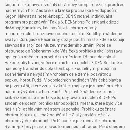
šóguna Tokugawy, rozsáhlý chrámový komplex ležící uprostřed
nádherných hor. Zastávka a krátká procházka k vodopádům
Kegon. Návrat na hotel.&nbsp;5. DEN Snídaně, individuální
program pro poznávání Tokia.6. DEN&nbsp;Po snídani odjezd
do&nbsp;Kamakury, kde navštívíte chrám známý
monumentální bronzouvou sochu sedícího Buddhy a následně
svatyni Curugaoka Hačimany, což je poutní místo, kde se konají
slavnosti a stojí zde Muzeum moderního umění. Poté se
přesunete do Yokohamy, kde Vás čeká prohlídka okolí přístavu
spojená s obědem a procházka městem. Přesun do oblasti
Hakone, ubytování, večeře na hotelu a nocleh.7. DEN Snídaně a
následný transfer do oblasti&nbsp;s kouzelnými přírodními
scenériemi a nejvyšším vrcholem celé země, posvátnou
sopkou, horou Fudži. V odpoledních hodinách Vás čeká plavba
po jezeru Aši, které vzniklo v kráteru sopky a je slavné pro jeho
nádherný výhled na horu Fudži. Po plavbě následuje transfer
šinkanzenem do města Kjóto, ubytování a nocleh.8. DEN Po
snídani celodenní prohlídka&nbsp;Kjóta, města, které bylo více
než tisíc let hlavním městem Japonska. Prohlídku začnete
chrámu Kinkakuji, jehož součástí je Zlatý pavilón ležící v
chrámových zahradách. Poté budete pokračovat k chrámu
Ryoan-ji, který je znám svou kamennou zahradou. Před obědem