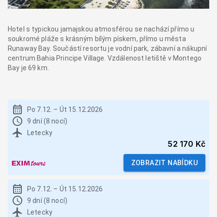
Hotel s typickou jamajskou atmosférou se nachází přímo u
soukromé pláže s krásným bílým pískem, přímo u města
Runaway Bay. Součástí resortu je vodní park, zábavní a nákupní
centrum Bahia Principe Village. Vzdálenost letiště v Montego
Bay je 69 km.
Po 7.12.
–
Út 15.12.2026
9 dní (8 nocí)
Letecky
52 170 Kč
ZOBRAZIT NABÍDKU
Po 7.12.
–
Út 15.12.2026
9 dní (8 nocí)
Letecky