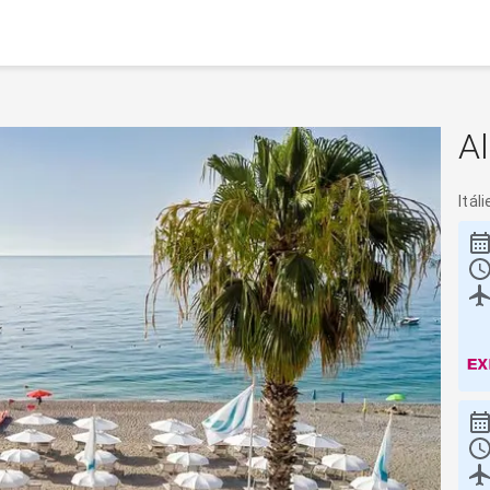
A
Itáli