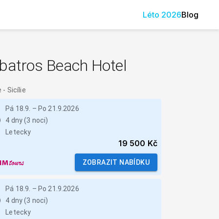
Léto
2026
Blog
lbatros Beach Hotel
e
-
Sicílie
Pá 18.9.
–
Po 21.9.2026
4 dny (3 noci)
Letecky
19 500 Kč
ZOBRAZIT NABÍDKU
Pá 18.9.
–
Po 21.9.2026
4 dny (3 noci)
Letecky