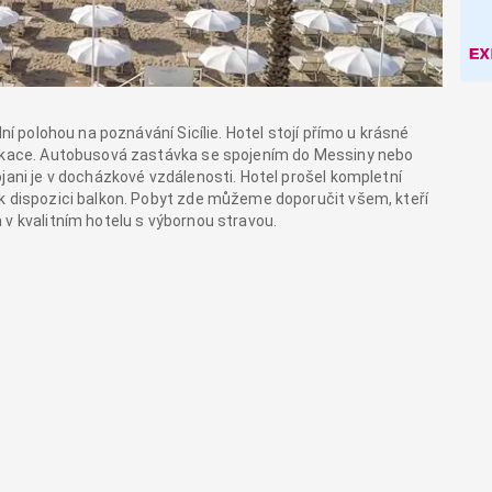
ní polohou na poznávání Sicílie. Hotel stojí přímo u krásné
nikace. Autobusová zastávka se spojením do Messiny nebo
jani je v docházkové vzdálenosti. Hotel prošel kompletní
k dispozici balkon. Pobyt zde můžeme doporučit všem, kteří
 v kvalitním hotelu s výbornou stravou.