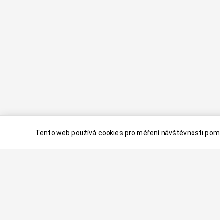
Tento web používá cookies pro měření návštěvnosti pomo
© 2024–
2026
Dovolenaaa.cz |
Vytvořil
Palavaart.cz