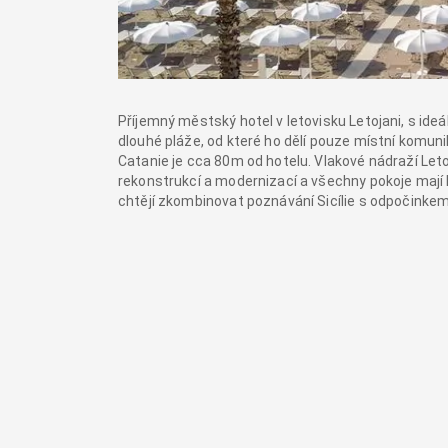
Příjemný městský hotel v letovisku Letojani, s ideál
dlouhé pláže, od které ho dělí pouze místní komu
Catanie je cca 80m od hotelu. Vlakové nádraží Leto
rekonstrukcí a modernizací a všechny pokoje mají 
chtějí zkombinovat poznávání Sicílie s odpočinkem