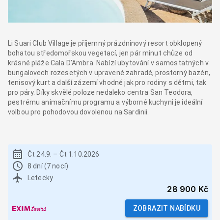
Li Suari Club Village je příjemný prázdninový resort obklopený
bohatou středomořskou vegetací, jen pár minut chůze od
krásné pláže Cala D’Ambra. Nabízí ubytování v samostatných v
bungalovech rozesetých v upravené zahradě, prostorný bazén,
tenisový kurt a další zázemí vhodné jak pro rodiny s dětmi, tak
pro páry. Díky skvělé poloze nedaleko centra San Teodora,
pestrému animačnímu programu a výborné kuchyni je ideální
volbou pro pohodovou dovolenou na Sardinii.
Čt 24.9.
–
Čt 1.10.2026
8 dní (7 nocí)
Letecky
28 900 Kč
ZOBRAZIT NABÍDKU