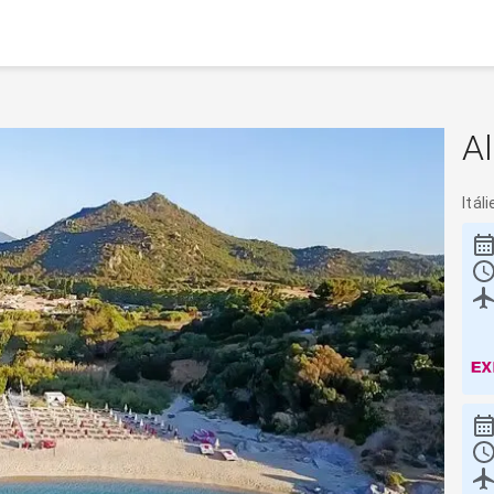
A
Itáli