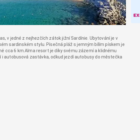
s, v jedné z nejhezčích zátok jižní Sardínie. Ubytování je v
ém sardinském stylu. Písečná pláž s jemným bílím pískem je
ené cca 6 km.Alma resort je díky svému zázemí a klidnému
ází i autobusová zastávka, odkud jezdí autobusy do městečka