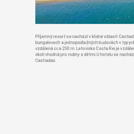
Příjemný resort se nachází v klidné oblasti Castiada
bungalovech a jednopodlažných budovách v typyck
vzdálená cca 250 m. Letovisko Costa Rei je vzdál
okolí vhodná pro rodiny s dětmi.U hotelu se nach
Castiadas.