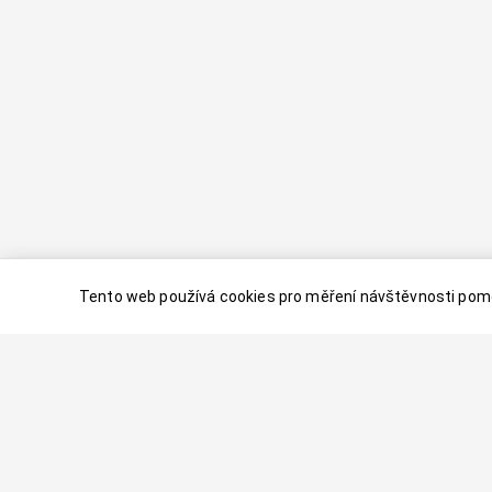
Tento web používá cookies pro měření návštěvnosti pomo
© 2024–
2026
Dovolenaaa.cz |
Vytvořil
Palavaart.cz