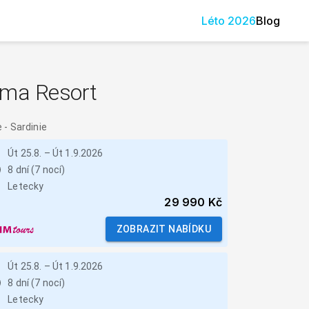
Léto
2026
Blog
lma Resort
e
-
Sardinie
Út 25.8.
–
Út 1.9.2026
8 dní (7 nocí)
Letecky
29 990 Kč
ZOBRAZIT NABÍDKU
Út 25.8.
–
Út 1.9.2026
8 dní (7 nocí)
Letecky