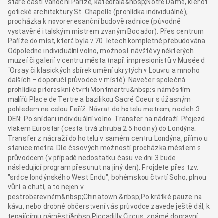
staré části vánoční Paříže, katedrála&nbsp;Notre Dame, klenot
gotické architektury St. Chapelle (prohlídka individuálně),
procházka k novorenesanční budově radnice (původně
vystavěné italským mistrem zvaným Bocador). Přes centrum
Paříže do míst, která byla v 70. letech kompletně přebudována.
Odpoledne individuální volno, možnost návštěvy některých
muzeí či galerií v centru města (např. impresionistů v Musée d
´Orsay či klasických sbírek umění ukrytých v Louvru a mnoho
dalších – doporučí průvodce v místě). Navečer společná
prohlídka pitoreskní čtvrti Montmartru&nbsp;s náměstím
malířů Place de Tertre a bazilikou Sacré Coeur s úžasným
pohledem na celou Paříž. Návrat do hotelu metrem, nocleh.3.
DEN: Po snídani individuální volno. Transfer na nádraží. Přejezd
vlakem Eurostar (cesta trvá zhruba 2,5 hodiny) do Londýna.
Transfer z nádraží do hotelu v samém centru Londýna, přímo u
stanice metra. Dle časových možností procházka městem s
průvodcem (v případě nedostatku času ve dni 3 bude
následující program přesunut na jiný den). Projdete přes tzv.
"srdce londýnského West Endu", bohémskou čtvrtí Soho, plnou
vůní a chutí, a to nejen v
pestrobarevném&nbsp;Chinatown.&nbsp;Po krátké pauze na
kávu, nebo drobné občerstvení vás průvodce zavede ještě dál, k
tepajícímu náměstí&nbsp;Piccadilly Circus, známé dopravní