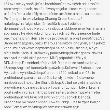
křižovatce vyznačující se kombinací obrovských reklamních
obrazových ploch, hojně užívaných jako lokace v nejednom
akčním filmu, ale i čilým pouličním uměním a hlasitou hudbou.
Poté projdete skrz&nbsp;Charing Cross&nbsp;až
na&nbsp;Trafalgarské náměstí&nbsp;s tyčící se
dominantou&nbsp;Nelsonova sloupu, obklopeného fontánami a
sochami čtyř obrovských bronzových lvů. Pro zájemce bude
pak možné první den jště více prodloužit, a projít přes&nbsp;St.
James&nbsp;park, oázu, kterou zná každý londýňan, a na jehož
konci lze obdivovat nejznámější palác Velké Británie, a nyní
sídlo krále Karla III., královský palác&nbsp;Buckingham. Návrat
na hotel individuálně pomocí MHD, případně pěšky.4.
DEN:&nbsp;Po snídani přejezd MHD do centra bankovnictví,
k&nbsp;Anglické bance&nbsp;a&nbsp;Královské&nbsp;burze.
Výjezd na vyhlídku&nbsp;Garden at 120, odkud si můžete
prohlédnout panorama celého Londýna včetně slavného
mrakodrapu&nbsp;the Shard.&nbsp;Odtud se vydáte spolu s
průvodcem k pevnosti&nbsp;Tower of London, kde si kromě
poutavého vyprávění&nbsp;beefeaterů&nbsp;můžete třeba i
prohlédnout výstavu britských korunovačních klenotů.
Procházka po mostě&nbsp;Tower Bridge. Cesta zpět lodí po
řece Temži až do&nbsp;Westminsteru&nbsp;k