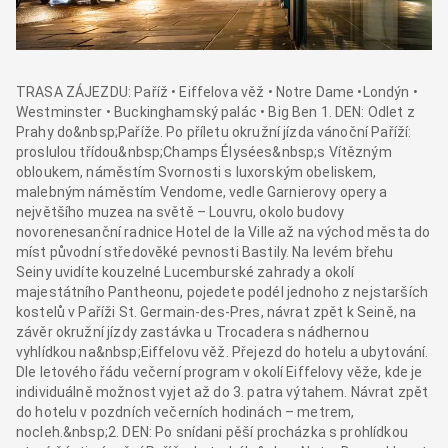
TRASA ZÁJEZDU: Paříž • Eiffelova věž • Notre Dame •Londýn •
Westminster • Buckinghamský palác • Big Ben 1. DEN: Odlet z
Prahy do&nbsp;Paříže. Po příletu okružní jízda vánoční Paříží:
proslulou třídou&nbsp;Champs Élysées&nbsp;s Vítězným
obloukem, náměstím Svornosti s luxorským obeliskem,
malebným náměstím Vendome, vedle Garnierovy opery a
největšího muzea na světě – Louvru, okolo budovy
novorenesanční radnice Hotel de la Ville až na východ města do
míst původní středověké pevnosti Bastily. Na levém břehu
Seiny uvidíte kouzelné Lucemburské zahrady a okolí
majestátního Pantheonu, pojedete podél jednoho z nejstarších
kostelů v Paříži St. Germain-des-Pres, návrat zpět k Seině, na
závěr okružní jízdy zastávka u Trocadera s nádhernou
vyhlídkou na&nbsp;Eiffelovu věž. Přejezd do hotelu a ubytování.
Dle letového řádu večerní program v okolí Eiffelovy věže, kde je
individuálně možnost vyjet až do 3. patra výtahem. Návrat zpět
do hotelu v pozdních večerních hodinách – metrem,
nocleh.&nbsp;2. DEN: Po snídani pěší procházka s prohlídkou