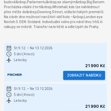
budově&nbsp;Parlamentu&nbsp;se slavným&nbsp;Big Benem.
Procházka vládní čtvrtí&nbsp;Whitehall, kde lze nahlédnout
přes mříže do&nbsp;Downing Street, sídla britských premiérů.
Na závěr dne možnost navštívit obří kolo –&nbsp;London eye.
Nocleh.5. DEN: Snídaně. Individuální volno pro návštěvu trhů či
nákupy ve městě. Transfer na letiště a odletzpět do Prahy.
St 9.12.
–
Ne 13.12.2026
5 dní (4 noci)
Letecky
21 990 Kč
ZOBRAZIT NABÍDKU
St 9.12.
–
Ne 13.12.2026
5 dní (4 noci)
Letecky
21 990 Kč