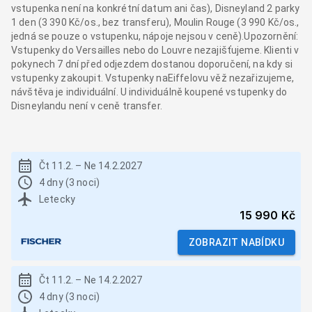
vstupenka není na konkrétní datum ani čas), Disneyland 2 parky
1 den (3 390 Kč/os., bez transferu), Moulin Rouge (3 990 Kč/os.,
jedná se pouze o vstupenku, nápoje nejsou v ceně).Upozornění:
Vstupenky do Versailles nebo do Louvre nezajišťujeme. Klienti v
pokynech 7 dní před odjezdem dostanou doporučení, na kdy si
vstupenky zakoupit. Vstupenky naEiffelovu věž nezařizujeme,
návštěva je individuální. U individuálně koupené vstupenky do
Disneylandu není v ceně transfer.
Čt 11.2.
–
Ne 14.2.2027
4 dny (3 noci)
Letecky
15 990 Kč
ZOBRAZIT NABÍDKU
Čt 11.2.
–
Ne 14.2.2027
4 dny (3 noci)