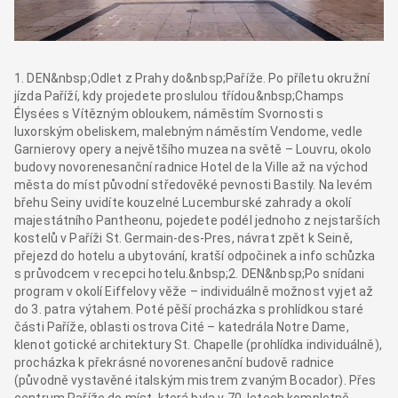
1. DEN&nbsp;Odlet z Prahy do&nbsp;Paříže. Po příletu okružní
jízda Paříží, kdy projedete proslulou třídou&nbsp;Champs
Élysées s Vítězným obloukem, náměstím Svornosti s
luxorským obeliskem, malebným náměstím Vendome, vedle
Garnierovy opery a největšího muzea na světě – Louvru, okolo
budovy novorenesanční radnice Hotel de la Ville až na východ
města do míst původní středověké pevnosti Bastily. Na levém
břehu Seiny uvidíte kouzelné Lucemburské zahrady a okolí
majestátního Pantheonu, pojedete podél jednoho z nejstarších
kostelů v Paříži St. Germain-des-Pres, návrat zpět k Seině,
přejezd do hotelu a ubytování, kratší odpočinek a info schůzka
s průvodcem v recepci hotelu.&nbsp;2. DEN&nbsp;Po snídani
program v okolí Eiffelovy věže – individuálně možnost vyjet až
do 3. patra výtahem. Poté pěší procházka s prohlídkou staré
části Paříže, oblasti ostrova Cité – katedrála Notre Dame,
klenot gotické architektury St. Chapelle (prohlídka individuálně),
procházka k překrásné novorenesanční budově radnice
(původně vystavěné italským mistrem zvaným Bocador). Přes