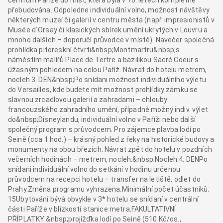
centrum Paříže do míst, která byla v 70. letech kompletně
přebudována. Odpoledne individuální volno, možnost návštěvy
některých muzeí či galerií v centru města (např. impresionistů v
Musée d´Orsay či klasických sbírek umění ukrytých v Louvru a
mnoho dalších – doporučí průvodce v místě). Navečer společná
prohlídka pitoreskní čtvrti&nbsp;Montmartru&nbsp;s
náměstím malířů Place de Tertre a bazilikou Sacré Coeur s
úžasným pohledem na celou Paříž. Návrat do hotelu metrem,
nocleh.3. DEN&nbsp;Po snídani možnost individuálního výletu
do Versailles, kde budete mít možnost prohlídky zámku se
slavnou zrcadlovou galerií a zahradami – chlouby
francouzského zahradního umění, případně možný indiv. výlet
do&nbsp;Disneylandu, individuální volno v Paříži nebo další
společný program s průvodcem. Pro zájemce plavba lodí po
Seině (cca 1 hod.) – krásný pohled z řeky na historické budovy a
monumenty na obou březích. Návrat zpět do hotelu v pozdních
večerních hodinách – metrem, nocleh.&nbsp;Nocleh.4. DENPo
snídani individuální volno do setkání v hodinu určenou
průvodcem na recepci hotelu – transfer na letiště, odlet do
Prahy.Změna programu vyhrazena.Minimální počet účastníků:
15Ubytování bývá obvykle v 3* hotelu se snídaní v centrální
části Paříže v blízkosti stanice metra.FAKULTATIVNÍ
PŘÍPLATKY:&nbsp;projížďka lodí po Seině (510 Kč/os.,