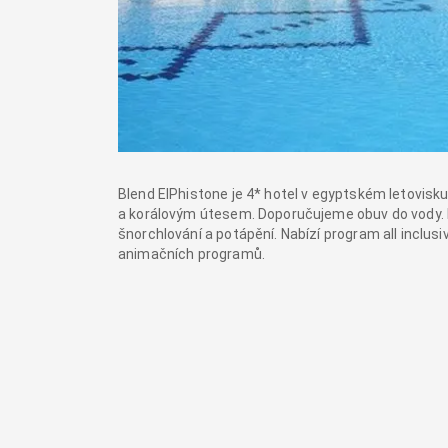
Blend ElPhistone je 4* hotel v egyptském letovis
a korálovým útesem. Doporučujeme obuv do vody. Ho
šnorchlování a potápění. Nabízí program all inclusi
animačních programů.