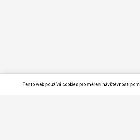
Tento web používá cookies pro měření návštěvnosti pomo
© 2024–
2026
Dovolenaaa.cz |
Vytvořil
Palavaart.cz