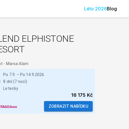
Léto
2026
Blog
LEND ELPHISTONE
ESORT
pt
-
Marsa Alam
Po 7.9.
–
Po 14.9.2026
8 dní (7 nocí)
Letecky
16 175 Kč
ZOBRAZIT NABÍDKU