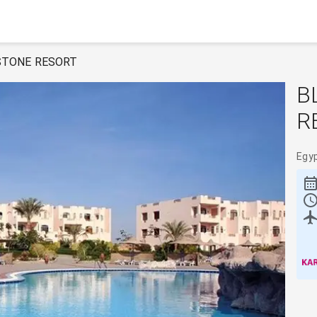
STONE RESORT
B
R
Egy