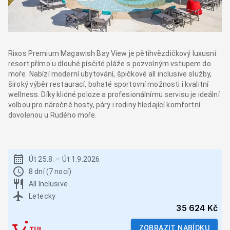
Rixos Premium Magawish Bay View je pětihvězdičkový luxusní
resort přímo u dlouhé písčité pláže s pozvolným vstupem do
moře. Nabízí moderní ubytování, špičkové all inclusive služby,
široký výběr restaurací, bohaté sportovní možnosti i kvalitní
wellness. Díky klidné poloze a profesionálnímu servisu je ideální
volbou pro náročné hosty, páry i rodiny hledající komfortní
dovolenou u Rudého moře.
Út 25.8.
–
Út 1.9.2026
8 dní (7 nocí)
All Inclusive
Letecky
35 624 Kč
ZOBRAZIT NABÍDKU