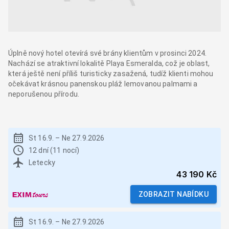
Úplně nový hotel otevírá své brány klientům v prosinci 2024.
Nachází se atraktivní lokalitě Playa Esmeralda, což je oblast,
která ještě není příliš turisticky zasažená, tudíž klienti mohou
očekávat krásnou panenskou pláž lemovanou palmami a
neporušenou přírodu.
St 16.9.
–
Ne 27.9.2026
12 dní (11 nocí)
Letecky
43 190 Kč
ZOBRAZIT NABÍDKU
St 16.9.
–
Ne 27.9.2026